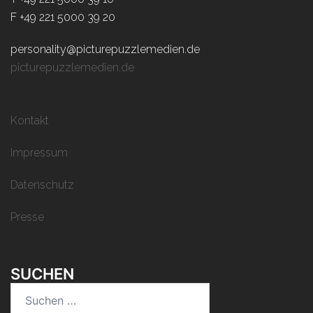
F +49 221 5000 39 20
personality@picturepuzzlemedien.de
picturepuzzlemedien.de
Kontakt
Impressum
Datenschutz
Presse
SUCHEN
Suchen
nach: