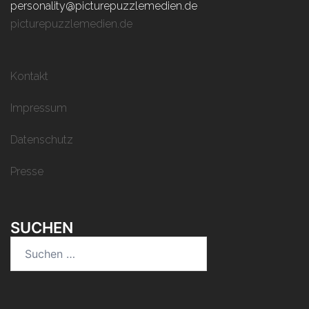
personality@picturepuzzlemedien.de
picturepuzzlemedien.de
Kontakt
Impressum
Datenschutz
Presse
SUCHEN
Suchen
nach: