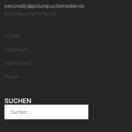
personality@picturepuzzlemedien.de
picturepuzzlemedien.de
Kontakt
Impressum
Datenschutz
Presse
SUCHEN
Suchen
nach: